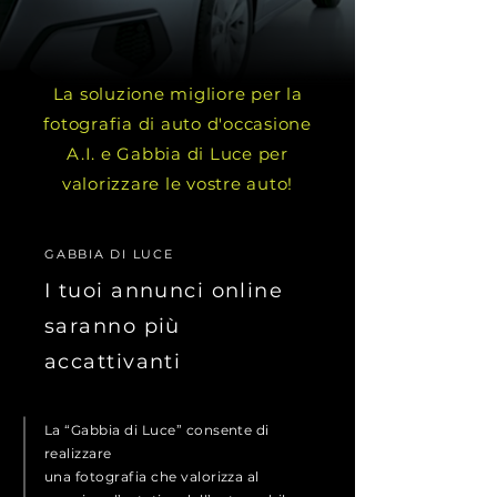
La soluzione migliore per la
fotografia di auto d'occasione
A.I. e Gabbia di Luce per
valorizzare le vostre auto!
GABBIA DI LUCE
I tuoi annunci online
saranno più
accattivanti
La “Gabbia di Luce” consente di
realizzare
una
fotografia che valorizza al