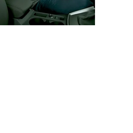
PERCHÉ AUTOPREVIEW
L’unico sistema
integrato pensato
per chi vende auto
online
Soluzioni fotografiche che
rivoluzionano il mercato
di Case Auto e Dealer
Autopreview nel 2015 è stato il
primo progetto europeo che ha
permesso la visualizzazione
a 360° di esterni ed interni
vettura. Con dettagli così