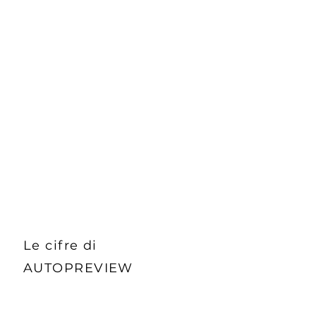
definiti, da sorprendere un
mercato appiattito sui classici
standard fotografici che non
prendevano in considerazione
l’utilità di una “buona immagine
fotografica”.
Leggi di più
Le cifre di
AUTOPREVIEW