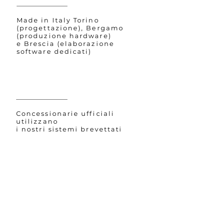
Made in Italy Torino
(progettazione), Bergamo
(produzione hardware)
e Brescia (elaborazione
software dedicati)
Concessionarie ufficiali
utilizzano
i nostri sistemi brevettati
Sistemi innovativi che
permettono di accedere ad
importanti detrazioni fiscali