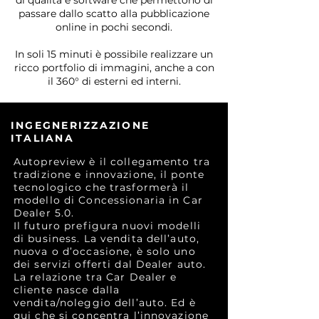
di qualità e software che permettono di
passare dallo scatto alla pubblicazione
online in pochi secondi.
In soli 15 minuti è possibile realizzare un
ricco portfolio di immagini, anche a con
il 360° di esterni ed interni.
INGEGNERIZZAZIONE
ITALIANA
Autopreview è il collegamento tra
tradizione e innovazione, il ponte
tecnologico che trasformerà il
modello di Concessionaria in Car
Dealer 5.0.
Il futuro prefigura nuovi modelli
di business. La vendita dell’auto,
nuova o d’occasione, è solo uno
dei servizi offerti dal Dealer auto.
La relazione tra Car Dealer e
cliente nasce dalla
vendita/noleggio dell’auto. Ed è
qui che si concentra l’innovazione